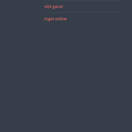
slot gacor
togel online