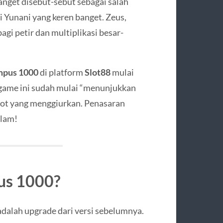
anget disebut-sebut sebagai salah
i Yunani yang keren banget. Zeus,
agi petir dan multiplikasi besar-
mpus 1000
di platform
Slot88
mulai
 game ini sudah mulai “menunjukkan
kpot yang menggiurkan. Penasaran
alam!
pus 1000?
dalah upgrade dari versi sebelumnya.