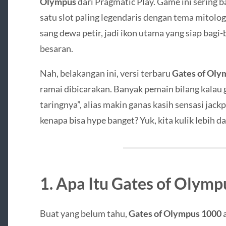
Olympus
dari Pragmatic Play. Game ini sering b
satu slot paling legendaris dengan tema mitolog
sang dewa petir, jadi ikon utama yang siap bagi-b
besaran.
Nah, belakangan ini, versi terbaru
Gates of Oly
ramai dibicarakan. Banyak pemain bilang kalau
taringnya”, alias makin ganas kasih sensasi jac
kenapa bisa hype banget? Yuk, kita kulik lebih d
1. Apa Itu Gates of Olym
Buat yang belum tahu,
Gates of Olympus 1000
a