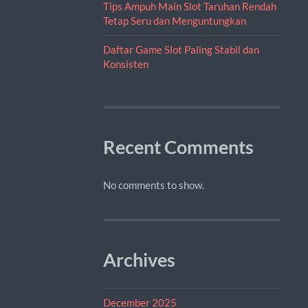
Tips Ampuh Main Slot Taruhan Rendah
Tetap Seru dan Menguntungkan
Daftar Game Slot Paling Stabil dan
Konsisten
Recent Comments
No comments to show.
Archives
December 2025