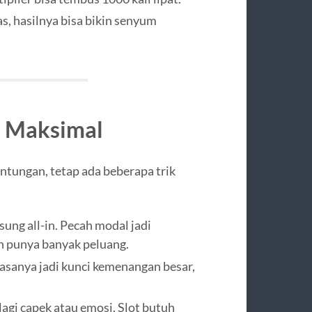
s, hasilnya bisa bikin senyum
ih Maksimal
tungan, tetap ada beberapa trik
sung all-in. Pecah modal jadi
an punya banyak peluang.
asanya jadi kunci kemenangan besar,
lagi capek atau emosi. Slot butuh