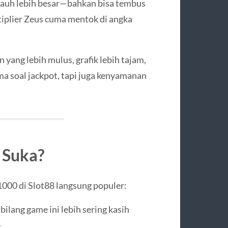
g jauh lebih besar—bahkan bisa tembus
ltiplier Zeus cuma mentok di angka
 yang lebih mulus, grafik lebih tajam,
uma soal jackpot, tapi juga kenyamanan
 Suka?
000 di Slot88 langsung populer:
ilang game ini lebih sering kasih
.