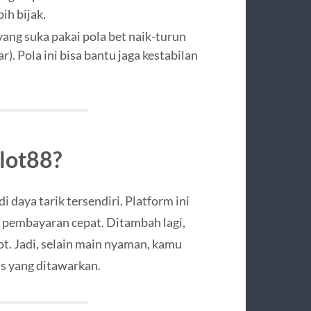
ih bijak.
ang suka pakai pola bet naik-turun
). Pola ini bisa bantu jaga kestabilan
Slot88?
di daya tarik tersendiri. Platform ini
n pembayaran cepat. Ditambah lagi,
t. Jadi, selain main nyaman, kamu
s yang ditawarkan.