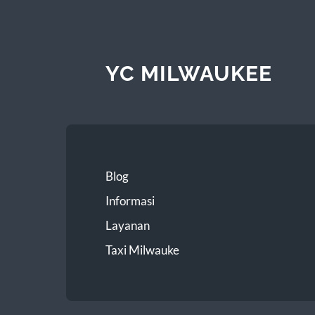
YC MILWAUKEE
Blog
Informasi
Layanan
Taxi Milwauke