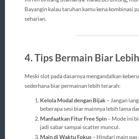
Bayangin kalau taruhan kamu kena kombinasi pa
seharian.
4. Tips Bermain Biar Leb
Meski slot pada dasarnya mengandalkan keberun
sederhana biar permainan lebih terarah:
Kelola Modal dengan Bijak
– Jangan lang
beberapa sesi biar mainnya lebih lama d
Manfaatkan Fitur Free Spin
– Mode ini bi
jadi sabar sampai scatter muncul.
Main di Waktu Fokus
– Hindari main pas 