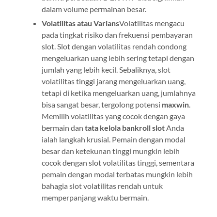
dalam volume permainan besar.
Volatilitas atau Varians
Volatilitas mengacu
pada tingkat risiko dan frekuensi pembayaran
slot. Slot dengan volatilitas rendah condong
mengeluarkan uang lebih sering tetapi dengan
jumlah yang lebih kecil. Sebaliknya, slot
volatilitas tinggi jarang mengeluarkan uang,
tetapi di ketika mengeluarkan uang, jumlahnya
bisa sangat besar, tergolong potensi
maxwin
.
Memilih volatilitas yang cocok dengan gaya
bermain dan
tata kelola bankroll slot
Anda
ialah langkah krusial. Pemain dengan modal
besar dan ketekunan tinggi mungkin lebih
cocok dengan slot volatilitas tinggi, sementara
pemain dengan modal terbatas mungkin lebih
bahagia slot volatilitas rendah untuk
memperpanjang waktu bermain.