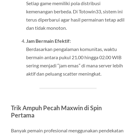
Setiap game memiliki pola distribusi
kemenangan berbeda. Di Totowin33, sistem ini
terus diperbarui agar hasil permainan tetap adil
dan tidak monoton.
Jam Bermain Efektif:
Berdasarkan pengalaman komunitas, waktu
bermain antara pukul 21.00 hingga 02.00 WIB
sering menjadi “jam emas” di mana server lebih
aktif dan peluang scatter meningkat.
Trik Ampuh Pecah Maxwin di Spin
Pertama
Banyak pemain profesional menggunakan pendekatan