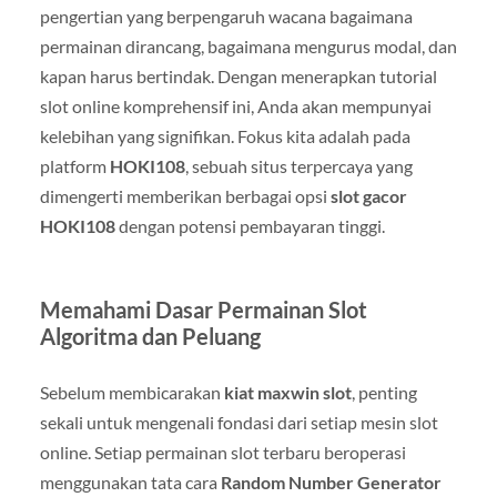
pengertian yang berpengaruh wacana bagaimana
permainan dirancang, bagaimana mengurus modal, dan
kapan harus bertindak. Dengan menerapkan tutorial
slot online komprehensif ini, Anda akan mempunyai
kelebihan yang signifikan. Fokus kita adalah pada
platform
HOKI108
, sebuah situs terpercaya yang
dimengerti memberikan berbagai opsi
slot gacor
HOKI108
dengan potensi pembayaran tinggi.
Memahami Dasar Permainan Slot
Algoritma dan Peluang
Sebelum membicarakan
kiat maxwin slot
, penting
sekali untuk mengenali fondasi dari setiap mesin slot
online. Setiap permainan slot terbaru beroperasi
menggunakan tata cara
Random Number Generator