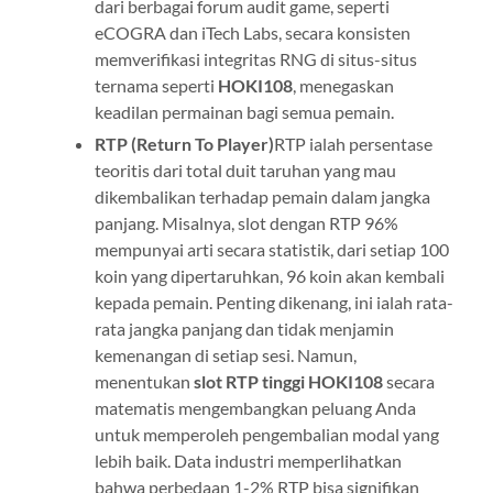
dari berbagai forum audit game, seperti
eCOGRA dan iTech Labs, secara konsisten
memverifikasi integritas RNG di situs-situs
ternama seperti
HOKI108
, menegaskan
keadilan permainan bagi semua pemain.
RTP (Return To Player)
RTP ialah persentase
teoritis dari total duit taruhan yang mau
dikembalikan terhadap pemain dalam jangka
panjang. Misalnya, slot dengan RTP 96%
mempunyai arti secara statistik, dari setiap 100
koin yang dipertaruhkan, 96 koin akan kembali
kepada pemain. Penting dikenang, ini ialah rata-
rata jangka panjang dan tidak menjamin
kemenangan di setiap sesi. Namun,
menentukan
slot RTP tinggi HOKI108
secara
matematis mengembangkan peluang Anda
untuk memperoleh pengembalian modal yang
lebih baik. Data industri memperlihatkan
bahwa perbedaan 1-2% RTP bisa signifikan