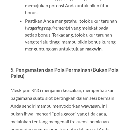
memajukan potensi Anda untuk bikin fitur
bonus.
Pastikan Anda mengetahui tolok ukur taruhan
(
wagering requirements
) yang melekat pada
setiap bonus. Terkadang, tolok ukur taruhan
yang terlalu tinggi mampu bikin bonus kurang
menguntungkan untuk tujuan
maxwin
.
5. Pengamatan dan Pola Permainan (Bukan Pola
Palsu)
Meskipun RNG menjamin keacakan, memperhatikan
bagaimana suatu slot bertingkah dalam sesi bermain
Anda sendiri mampu menyodorkan wawasan. Ini
bukan ihwal mencari “pola gacor” yang tidak ada,
melainkan tentang mengenali frekuensi pemicuan
bonus atau pembayaran tertentu dalam sesi Anda.