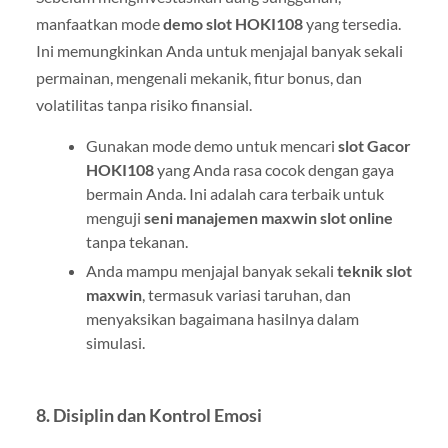
manfaatkan mode
demo slot HOKI108
yang tersedia.
Ini memungkinkan Anda untuk menjajal banyak sekali
permainan, mengenali mekanik, fitur bonus, dan
volatilitas tanpa risiko finansial.
Gunakan mode demo untuk mencari
slot Gacor
HOKI108
yang Anda rasa cocok dengan gaya
bermain Anda. Ini adalah cara terbaik untuk
menguji
seni manajemen maxwin slot online
tanpa tekanan.
Anda mampu menjajal banyak sekali
teknik slot
maxwin
, termasuk variasi taruhan, dan
menyaksikan bagaimana hasilnya dalam
simulasi.
8. Disiplin dan Kontrol Emosi