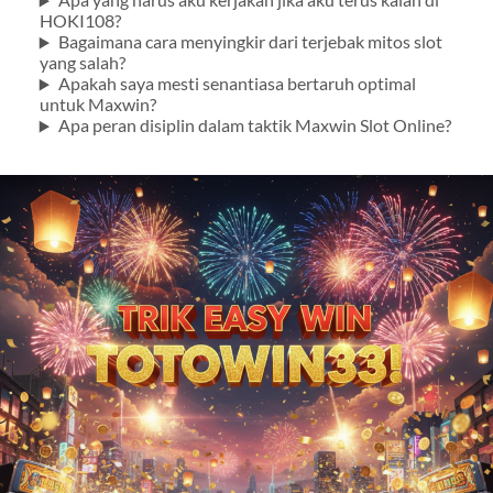
HOKI108?
Bagaimana cara menyingkir dari terjebak mitos slot
yang salah?
Apakah saya mesti senantiasa bertaruh optimal
untuk Maxwin?
Apa peran disiplin dalam taktik Maxwin Slot Online?