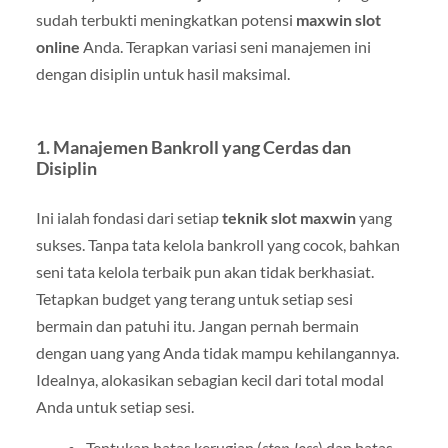
sudah terbukti meningkatkan potensi
maxwin slot
online
Anda. Terapkan variasi seni manajemen ini
dengan disiplin untuk hasil maksimal.
1. Manajemen Bankroll yang Cerdas dan
Disiplin
Ini ialah fondasi dari setiap
teknik slot maxwin
yang
sukses. Tanpa tata kelola bankroll yang cocok, bahkan
seni tata kelola terbaik pun akan tidak berkhasiat.
Tetapkan budget yang terang untuk setiap sesi
bermain dan patuhi itu. Jangan pernah bermain
dengan uang yang Anda tidak mampu kehilangannya.
Idealnya, alokasikan sebagian kecil dari total modal
Anda untuk setiap sesi.
Tentukan batas kerugian (
stop-loss
) dan batas