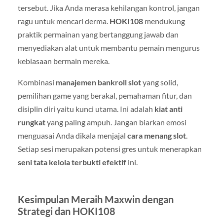
tersebut. Jika Anda merasa kehilangan kontrol, jangan
ragu untuk mencari derma.
HOKI108
mendukung
praktik permainan yang bertanggung jawab dan
menyediakan alat untuk membantu pemain mengurus
kebiasaan bermain mereka.
Kombinasi
manajemen bankroll slot
yang solid,
pemilihan game yang berakal, pemahaman fitur, dan
disiplin diri yaitu kunci utama. Ini adalah
kiat anti
rungkat
yang paling ampuh. Jangan biarkan emosi
menguasai Anda dikala menjajal
cara menang slot
.
Setiap sesi merupakan potensi gres untuk menerapkan
seni tata kelola terbukti efektif
ini.
Kesimpulan Meraih Maxwin dengan
Strategi dan HOKI108