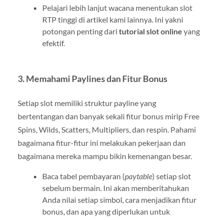
Pelajari lebih lanjut wacana menentukan slot
RTP tinggi di artikel kami lainnya. Ini yakni
potongan penting dari
tutorial slot online
yang
efektif.
3. Memahami Paylines dan Fitur Bonus
Setiap slot memiliki struktur payline yang
bertentangan dan banyak sekali fitur bonus mirip Free
Spins, Wilds, Scatters, Multipliers, dan respin. Pahami
bagaimana fitur-fitur ini melakukan pekerjaan dan
bagaimana mereka mampu bikin kemenangan besar.
Baca tabel pembayaran (
paytable
) setiap slot
sebelum bermain. Ini akan memberitahukan
Anda nilai setiap simbol, cara menjadikan fitur
bonus, dan apa yang diperlukan untuk