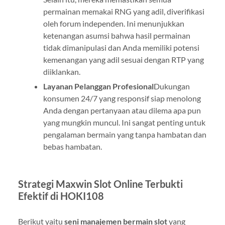
permainan memakai RNG yang adil, diverifikasi
oleh forum independen. Ini menunjukkan
ketenangan asumsi bahwa hasil permainan
tidak dimanipulasi dan Anda memiliki potensi
kemenangan yang adil sesuai dengan RTP yang
diiklankan.
Layanan Pelanggan Profesional
Dukungan
konsumen 24/7 yang responsif siap menolong
Anda dengan pertanyaan atau dilema apa pun
yang mungkin muncul. Ini sangat penting untuk
pengalaman bermain yang tanpa hambatan dan
bebas hambatan.
Strategi Maxwin Slot Online Terbukti
Efektif di HOKI108
Berikut yaitu
seni manajemen bermain slot
yang