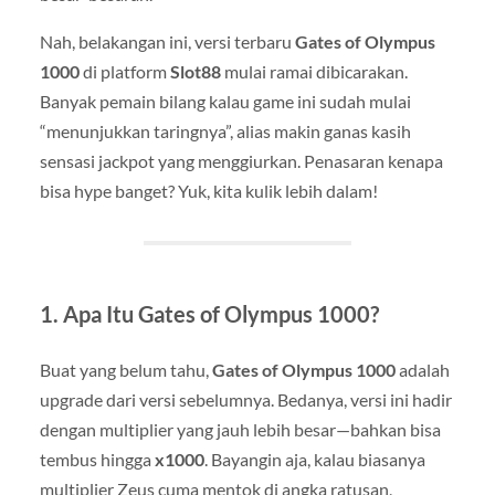
Nah, belakangan ini, versi terbaru
Gates of Olympus
1000
di platform
Slot88
mulai ramai dibicarakan.
Banyak pemain bilang kalau game ini sudah mulai
“menunjukkan taringnya”, alias makin ganas kasih
sensasi jackpot yang menggiurkan. Penasaran kenapa
bisa hype banget? Yuk, kita kulik lebih dalam!
1. Apa Itu Gates of Olympus 1000?
Buat yang belum tahu,
Gates of Olympus 1000
adalah
upgrade dari versi sebelumnya. Bedanya, versi ini hadir
dengan multiplier yang jauh lebih besar—bahkan bisa
tembus hingga
x1000
. Bayangin aja, kalau biasanya
multiplier Zeus cuma mentok di angka ratusan,