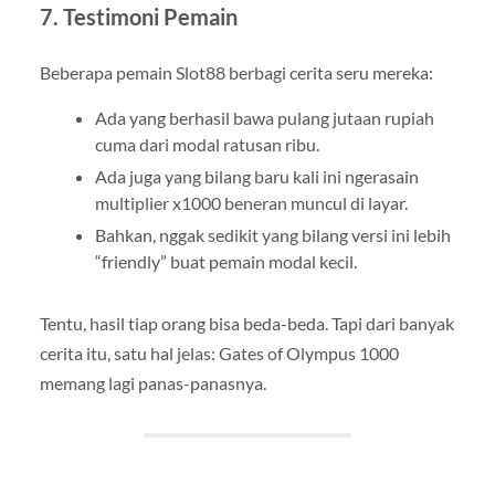
7. Testimoni Pemain
Beberapa pemain Slot88 berbagi cerita seru mereka:
Ada yang berhasil bawa pulang jutaan rupiah
cuma dari modal ratusan ribu.
Ada juga yang bilang baru kali ini ngerasain
multiplier x1000 beneran muncul di layar.
Bahkan, nggak sedikit yang bilang versi ini lebih
“friendly” buat pemain modal kecil.
Tentu, hasil tiap orang bisa beda-beda. Tapi dari banyak
cerita itu, satu hal jelas: Gates of Olympus 1000
memang lagi panas-panasnya.